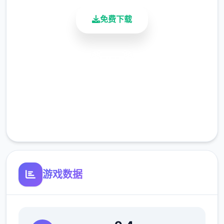
免费下载
安全下载
高速安装
請勿濫用「服務」。舉例來說，您不應干擾
完全免费
「服務」運作，亦不得試圖透過我們所提供的
客服支持
介面和操作說明以外的方法存取「服務」。您
僅可於法律(包括適用的出口及再出口管制法律
和法規)允許範圍內使用「服務」。如果您未遵
守我們的條款或政策，或是如果我們正在調查
游戏数据
疑似違規行為，我們可能會暫停或終止向您提
供「服務」。