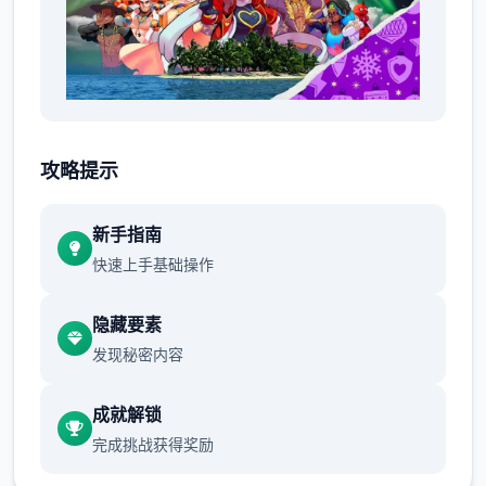
感謝您使用我們的產品和服務（ 以下簡稱「服
務」）。
攻略提示
「服務」是由 就肆電競股份有限公司（ 以下
新手指南
簡稱「4Gamers」）提供只要您使用「服
快速上手基础操作
務」，
即表示您同意本條款，故請詳閱本條款內容。
隐藏要素
发现秘密内容
由於「服務」種類繁多，因此某些「服務」可
成就解锁
能會有附加條款或產品規定(包括年齡限制)。
完成挑战获得奖励
附加條款將與相關「服務」一併提供；當您使