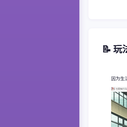
📝 
因为生