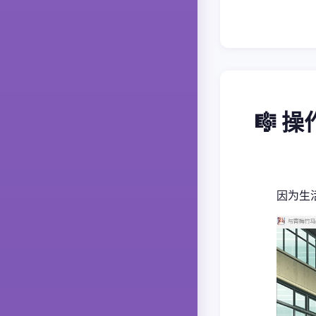
🎼 
因为生