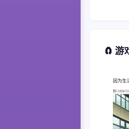
🧲 
因为生