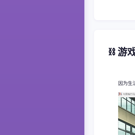
⛓️ 
因为生