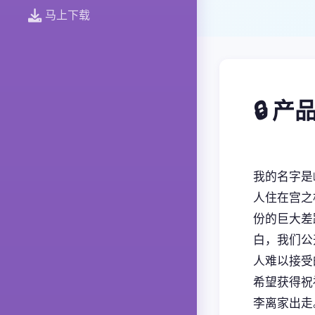
马上下载
🔒 
我的名字是
人住在宫之
份的巨大差
白，我们公
人难以接受
希望获得祝
李离家出走