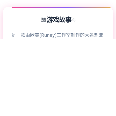
📖
游戏故事
✨
是一款由欧美[Runey]工作室制作的大名鼎鼎
的大型SLG游戏 制作时间长达四年，更新了
巨多内容 可以说，是一款质量极其之高的
SLG游戏 在一个很平和的小镇中，我们的主
角算是一个中产阶级， 因为他继承并且经营
着一个不算很大的旅馆， 然而过了没多久主
角发现这个旅馆并没有想象中的那么简单，
因为他发现这里似乎除了他，再也没有出现过
任何一个男性。 这种奇怪的感觉让我们的主
角起了疑心，很快，主角就发现了这个原来这