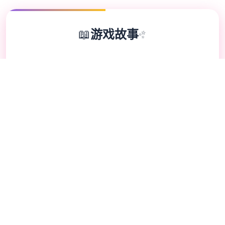
📖
游戏故事
✨
是一款由欧美[Runey]工作室制作的大名鼎鼎
的大型SLG游戏 制作时间长达四年，更新了
巨多内容 可以说，是一款质量极其之高的
SLG游戏 在一个很平和的小镇中，我们的主
角算是一个中产阶级， 因为他继承并且经营
着一个不算很大的旅馆， 然而过了没多久主
角发现这个旅馆并没有想象中的那么简单，
因为他发现这里似乎除了他，再也没有出现过
任何一个男性。 这种奇怪的感觉让我们的主
角起了疑心，很快，主角就发现了这个原来这
一切， 居然都是一场精心策划很久的阴谋