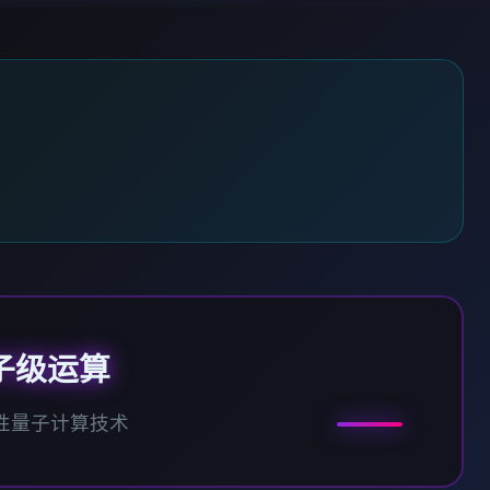
子级运算
性量子计算技术