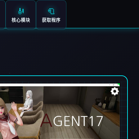
🎻
🧻
核心模块
获取程序