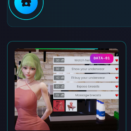
☎️
DATA-01