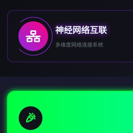
神经网络互联
多维度网络连接系统
🎉