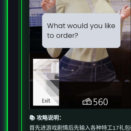
📚 攻略说明：
首先进游戏剧情后先输入各种特工17礼包